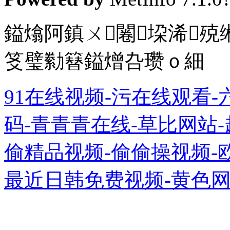
鎰熻阿鎮ㄨ闂垜浠殑
笅璧勬簮鎰熷叴瓒ｏ細
91在线视频-污在线观看
码-青青青在线-草比网站-
偷精品视频-偷偷操视频-
最近日韩免费视频-黄色