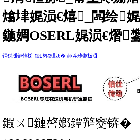
熻垏娓涢€熺_闆绘娓
鍦婤OSERL娓涢€熸
鍔犲叆鏀惰棌
|
鑱郴鎴戝€�
|
缍茬珯鍦板湒
鍜ㄨ鏈嶅嫏鐔辩窔锛�