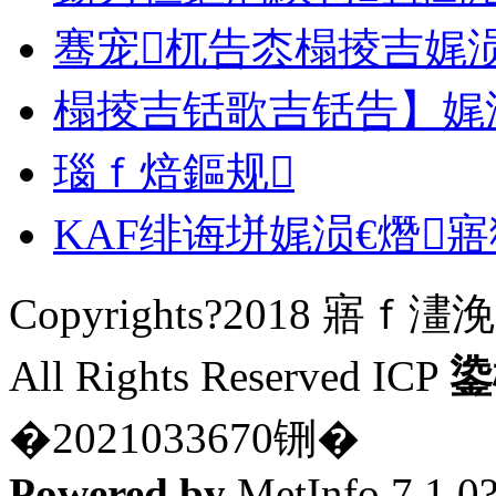
骞宠杌告枩榻掕吉娓涢
榻掕吉铦歌吉铦告】娓涢
瑙ｆ焙鏂规
KAF绯诲垪娓涢€熸寤
Copyrights?2018
All Rights Reserved ICP
鍌
�2021033670铏�
Powered by
MetInfo 7.1.0