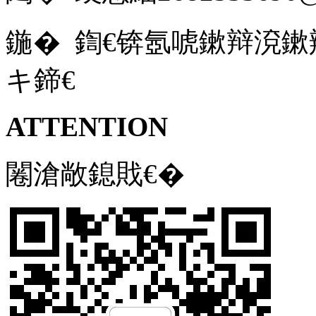
鍦� 鍧€锛氬唬鏉辩渷
キ鍗€
ATTENTION
闂滄敞鎴戝€�