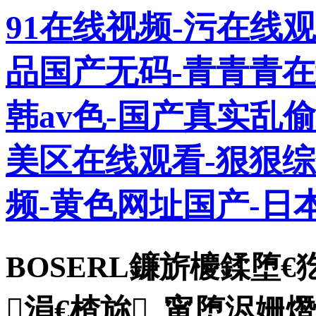
91在线视频-污在线
品国产无码-青青青在
韩av色-国产真实乱
美区在线观看-狠狠
频-黄色网址国产-日
BOSERL鐮旂櫦鍒堕
涓€楂旀_甯堕浕姗