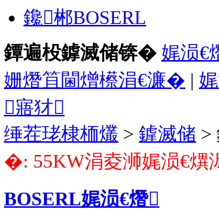
鑱郴BOSERL
鐔遍杸鎼滅储锛�
娓涢€
姗熸笡閫熷櫒涓€濂�
|
娓
寤犲
缍茬珯棣栭爜
>
鎼滅储
>
�: 55KW涓夌浉娓涢€熼
BOSERL娓涢€熸