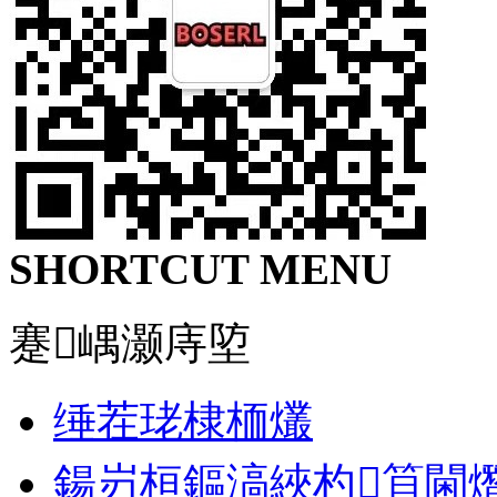
SHORTCUT MENU
蹇嵎灏庤埅
缍茬珯棣栭爜
鍚岃桓鏂滈綊杓笡閫熸