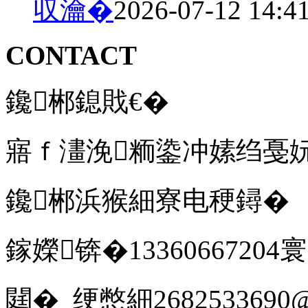
収瀹�
2026-07-12 14:4
CONTACT
鑱郴鎴戝€�
寤ｆ澅浼粫鍌冲嫊绉戞
鑱郴浜猴細寮电稉鐞�
鎵嬫锛�1336066720
閮� 绠憋細2682533690@