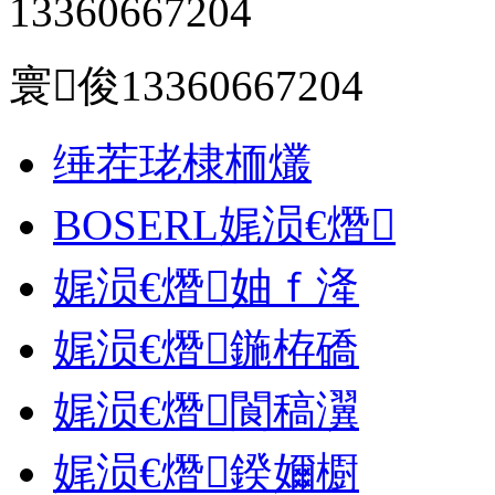
13360667204
寰俊13360667204
缍茬珯棣栭爜
BOSERL娓涢€熸
娓涢€熸妯ｆ湰
娓涢€熸鍦栫礄
娓涢€熸閬稿瀷
娓涢€熸鍨嬭櫉