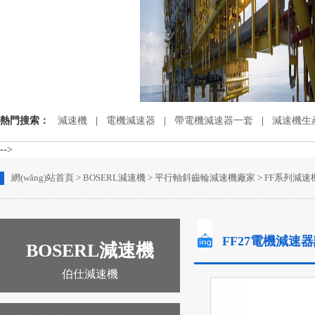
熱門搜索：
減速機
|
電機減速器
|
帶電機減速器一套
|
減速機生產
-->
網(wǎng)站首頁
>
BOSERL減速機
>
平行軸斜齒輪減速機廠家
>
FF系列減速
FF27電機減速
BOSERL減速機
伯仕減速機