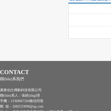
CONTACT
聯(lián)系我們
廣東伯仕傳動科技有限公司
聯(lián)系人：張經(jīng)理
手機：13360667204微信同號
郵 箱：2682533690@qq.com